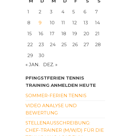
M
D
M
D
F
S
S
1
2
3
4
5
6
7
8
9
10
11
12
13
14
15
16
17
18
19
20
21
22
23
24
25
26
27
28
29
30
« JAN.
DEZ. »
PFINGSTFERIEN TENNIS
TRAINING ANMELDEN HEUTE
SOMMER-FERIEN TENNIS
VIDEO ANALYSE UND
BEWERTUNG
STELLENAUSSCHREIBUNG:
CHEF-TRAINER (M/W/D) FÜR DIE