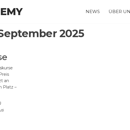
DEMY
NEWS
ÜBER U
 September 2025
se
skurse
Preis
zt an
 Platz –
us