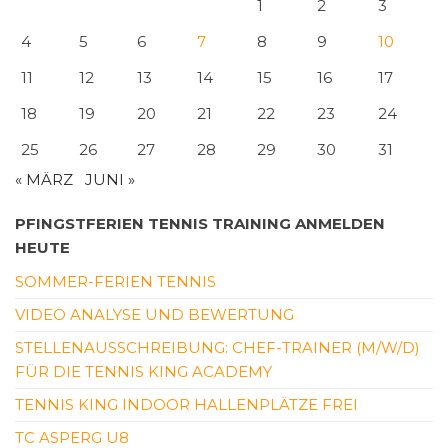
1
2
3
4
5
6
7
8
9
10
11
12
13
14
15
16
17
18
19
20
21
22
23
24
25
26
27
28
29
30
31
« MÄRZ
JUNI »
PFINGSTFERIEN TENNIS TRAINING ANMELDEN
HEUTE
SOMMER-FERIEN TENNIS
VIDEO ANALYSE UND BEWERTUNG
STELLENAUSSCHREIBUNG: CHEF-TRAINER (M/W/D)
FÜR DIE TENNIS KING ACADEMY
TENNIS KING INDOOR HALLENPLÄTZE FREI
TC ASPERG U8